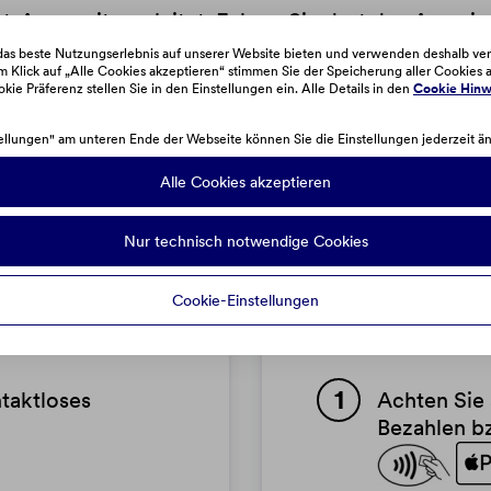
et-App weitergeleitet. Folgen Sie dort den Anwei
as beste Nutzungserlebnis auf unserer Website bieten und verwenden deshalb ve
 Klick auf „Alle Cookies akzeptieren“ stimmen Sie der Speicherung aller Cookies a
eschäftsbedingungen für Apple Pay und Ihre Karte 
okie Präferenz stellen Sie in den Einstellungen ein. Alle Details in den
Cookie Hinw
d sicher mit Apple Pay in Geschäften, sowie onlin
ellungen" am unteren Ende der Webseite können Sie die Einstellungen jederzeit ä
es Bezahlen bzw. Apple Pay sehen
Alle Cookies akzeptieren
Nur technisch notwendige Cookies
Cookie-Einstellungen
mit FaceID:
So bezahlen S
taktloses
Achten Sie 
Bezahlen b