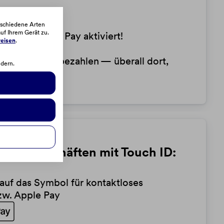
sungen.
rschiedene Arten
uf Ihrem Gerät zu.
ist für Apple Pay aktiviert!
eisen
.
e und in Apps bezahlen — überall dort,
ndern.
ie in Geschäften mit Touch ID:
auf das Symbol für kontaktloses
zw. Apple Pay