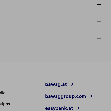
bawag.at
lle
bawaggroup.com
stipps
easybank.at