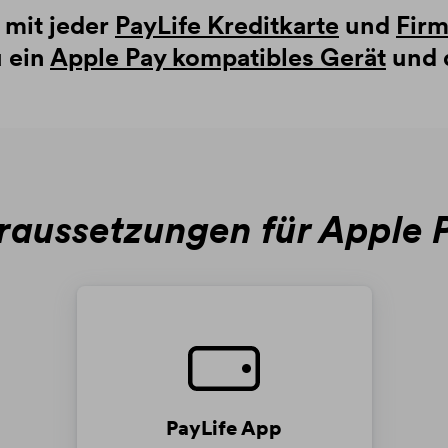
 mit jeder
PayLife Kreditkarte
und
Firm
u ein
Apple Pay kompatibles Gerät
und 
raussetzungen für Apple 
PayLife App