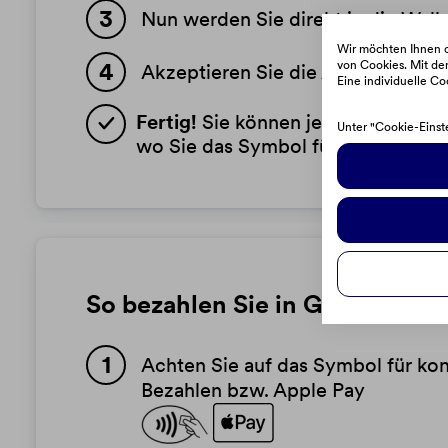
Nun werden Sie direkt in die Wall
Wir möchten Ihnen d
von Cookies. Mit dem
Akzeptieren Sie die Allgemeinen G
Eine individuelle Co
Fertig!
Sie können jetzt einfach un
Unter "Cookie-Einst
wo Sie das Symbol für kontaktlos
So bezahlen Sie in Geschäften 
Achten Sie auf das Symbol für kon
Bezahlen bzw. Apple Pay