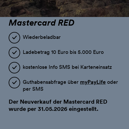
Downloads
Serviceportal PayLife
PayLife App
Mastercard RED
3D Secure
Wiederbeladbar
Internet Sicherheit
Ladebetrag 10 Euro bis 5.000 Euro
kostenlose Info SMS bei Karteneinsatz
Guthabensabfrage über
myPayLife
oder
per SMS
Der Neuverkauf der Mastercard RED
wurde per 31.05.2026 eingestellt.