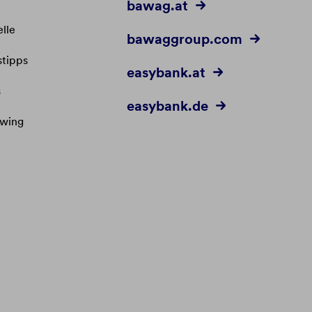
bawag.at
lle
bawaggroup.com
stipps
easybank.at
s
easybank.de
owing