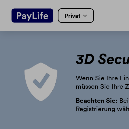
Weiter
Weiter
Privat
zum
zur
Inhalt
Fußzeile
3D Secu
Wenn Sie Ihre Ein
müssen Sie Ihre Z
Beachten Sie:
Bei
Registrierung wäh