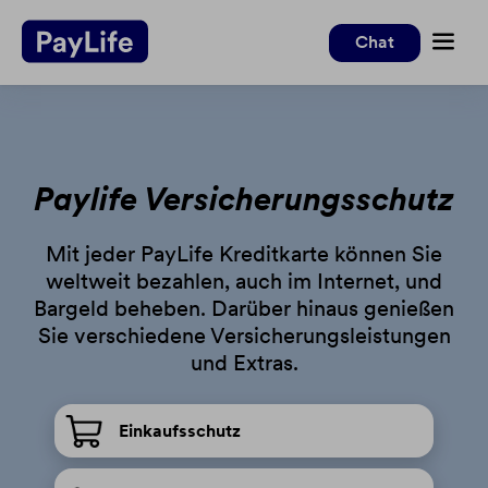
Weiter
Weiter
Chat
zum
zur
Inhalt
Fußzeile
Privat
Paylife Versicherungsschutz
Kreditkarten
Mit jeder PayLife Kreditkarte können Sie
®
Black
weltweit bezahlen, auch im Internet, und
Versicherungen
Platinum
Bargeld beheben. Darüber hinaus genießen
GoldPlus
Sie verschiedene Versicherungsleistungen
Hilfe
und Extras.
Classic
Häufige Fragen
Studentenkarten
Login
Upload-Center
Einkaufsschutz
Kontakt