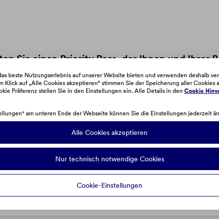
en Sie einen Priority Pass, der Ihnen und Ihrer
Zutritte pro Jahr sogar kostenlos.
as beste Nutzungserlebnis auf unserer Website bieten und verwenden deshalb ve
 Klick auf „Alle Cookies akzeptieren“ stimmen Sie der Speicherung aller Cookies a
okie Präferenz stellen Sie in den Einstellungen ein. Alle Details in den
Cookie Hinw
n Bestimmungen zu den Lounges. Diese finden sie a
ellungen" am unteren Ende der Webseite können Sie die Einstellungen jederzeit ä
Alle Cookies akzeptieren
Nur technisch notwendige Cookies
Cookie-Einstellungen